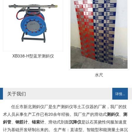
XB338-H型蓝牙测斜仪
水尺
关于我们
详情...
任丘市新北测斜仪厂是生产测斜仪等土工仪器的厂家，我厂的技
术人员从事生产工作已有20余年经验。我厂生产的滑动式
测斜仪
、
测
斜管
、
钢筋计
、
锚索计
、滑动式剖面
沉降仪
是以石英挠性伺服加速度
计为基础开发研制出来的。 生产有：直读型、智能型和能测量土体沉