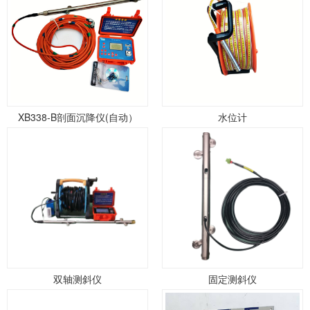
XB338-B剖面沉降仪(自动）
水位计
双轴测斜仪
固定测斜仪