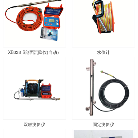
XB338-B剖面沉降仪(自动）
水位计
双轴测斜仪
固定测斜仪