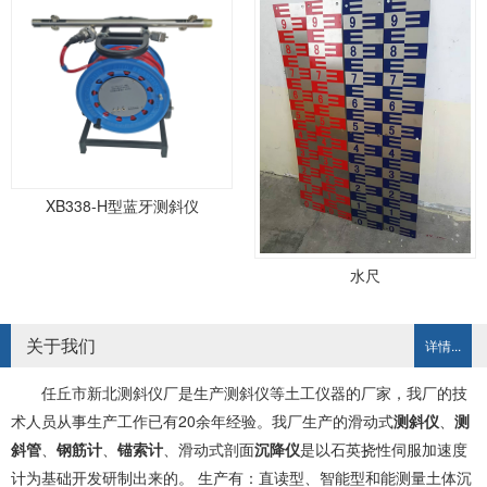
XB338-H型蓝牙测斜仪
水尺
关于我们
详情...
任丘市新北测斜仪厂是生产测斜仪等土工仪器的厂家，我厂的技
术人员从事生产工作已有20余年经验。我厂生产的滑动式
测斜仪
、
测
斜管
、
钢筋计
、
锚索计
、滑动式剖面
沉降仪
是以石英挠性伺服加速度
计为基础开发研制出来的。 生产有：直读型、智能型和能测量土体沉