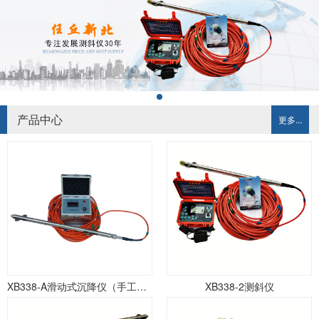
产品中心
更多...
XB338-A滑动式沉降仪（手工记录）
XB338-2测斜仪