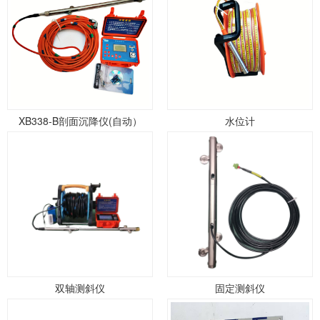
XB338-B剖面沉降仪(自动）
水位计
双轴测斜仪
固定测斜仪