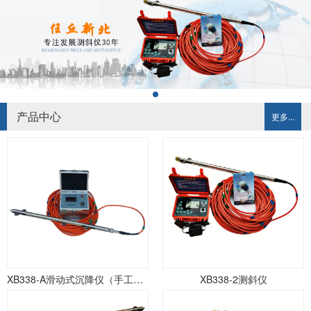
产品中心
更多...
XB338-A滑动式沉降仪（手工记录）
XB338-2测斜仪