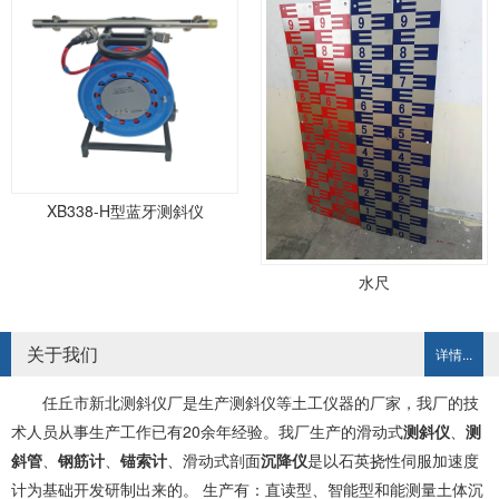
XB338-H型蓝牙测斜仪
水尺
关于我们
详情...
任丘市新北测斜仪厂是生产测斜仪等土工仪器的厂家，我厂的技
术人员从事生产工作已有20余年经验。我厂生产的滑动式
测斜仪
、
测
斜管
、
钢筋计
、
锚索计
、滑动式剖面
沉降仪
是以石英挠性伺服加速度
计为基础开发研制出来的。 生产有：直读型、智能型和能测量土体沉