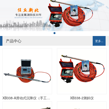
产品中心
更多...
XB338-A滑动式沉降仪（手工记录）
XB338-2测斜仪