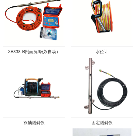
XB338-B剖面沉降仪(自动）
水位计
双轴测斜仪
固定测斜仪