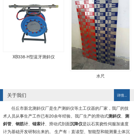
XB338-H型蓝牙测斜仪
水尺
关于我们
详情...
任丘市新北测斜仪厂是生产测斜仪等土工仪器的厂家，我厂的技
术人员从事生产工作已有20余年经验。我厂生产的滑动式
测斜仪
、
测
斜管
、
钢筋计
、
锚索计
、滑动式剖面
沉降仪
是以石英挠性伺服加速度
计为基础开发研制出来的。 生产有：直读型、智能型和能测量土体沉