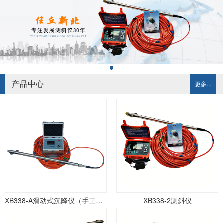
产品中心
更多...
XB338-A滑动式沉降仪（手工记录）
XB338-2测斜仪