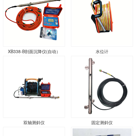
XB338-B剖面沉降仪(自动）
水位计
双轴测斜仪
固定测斜仪