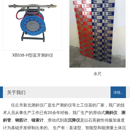
XB338-H型蓝牙测斜仪
水尺
关于我们
详情...
任丘市新北测斜仪厂是生产测斜仪等土工仪器的厂家，我厂的技
术人员从事生产工作已有20余年经验。我厂生产的滑动式
测斜仪
、
测
斜管
、
钢筋计
、
锚索计
、滑动式剖面
沉降仪
是以石英挠性伺服加速度
计为基础开发研制出来的。 生产有：直读型、智能型和能测量土体沉