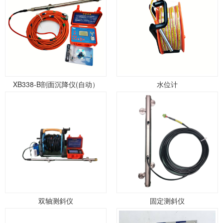
XB338-B剖面沉降仪(自动）
水位计
双轴测斜仪
固定测斜仪