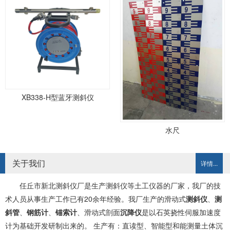
XB338-H型蓝牙测斜仪
水尺
关于我们
详情...
任丘市新北测斜仪厂是生产测斜仪等土工仪器的厂家，我厂的技
术人员从事生产工作已有20余年经验。我厂生产的滑动式
测斜仪
、
测
斜管
、
钢筋计
、
锚索计
、滑动式剖面
沉降仪
是以石英挠性伺服加速度
计为基础开发研制出来的。 生产有：直读型、智能型和能测量土体沉