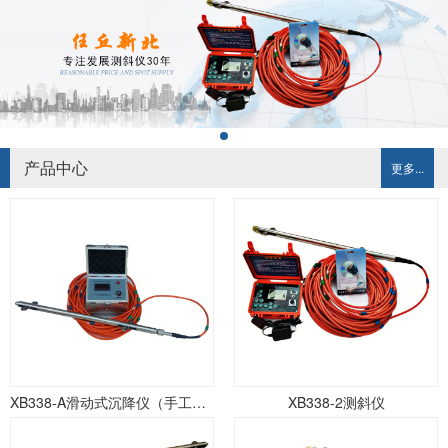
产品中心
更多...
XB338-A滑动式沉降仪（手工记录）
XB338-2测斜仪