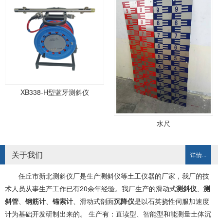
XB338-H型蓝牙测斜仪
水尺
关于我们
详情...
任丘市新北测斜仪厂是生产测斜仪等土工仪器的厂家，我厂的技
术人员从事生产工作已有20余年经验。我厂生产的滑动式
测斜仪
、
测
斜管
、
钢筋计
、
锚索计
、滑动式剖面
沉降仪
是以石英挠性伺服加速度
计为基础开发研制出来的。 生产有：直读型、智能型和能测量土体沉