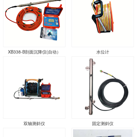
XB338-B剖面沉降仪(自动）
水位计
双轴测斜仪
固定测斜仪