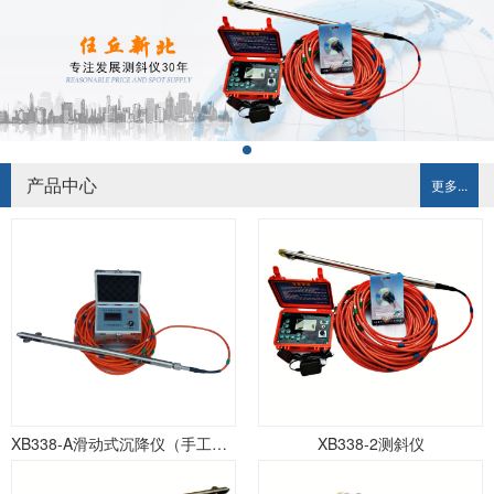
产品中心
更多...
XB338-A滑动式沉降仪（手工记录）
XB338-2测斜仪